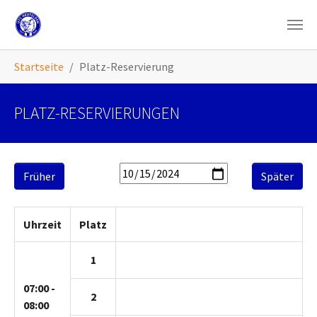
Zum Hauptinhalt springen
Sie sind hier:
Startseite
Platz-Reservierung
PLATZ-RESERVIERUNGEN
Früher
Später
Uhrzeit
Platz
1
07:00 -
2
08:00